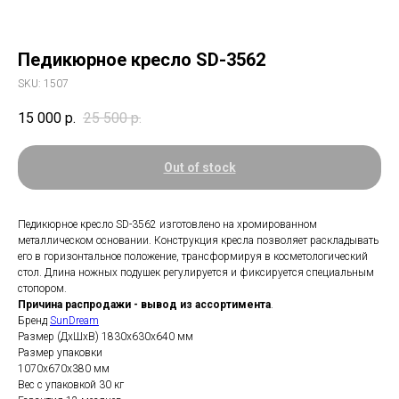
Педикюрное кресло SD-3562
SKU:
1507
15 000
р.
25 500
р.
Out of stock
Педикюрное кресло SD-3562 изготовлено на хромированном
металлическом основании. Конструкция кресла позволяет раскладывать
его в горизонтальное положение, трансформируя в косметологический
стол. Длина ножных подушек регулируется и фиксируется специальным
стопором.
Причина распродажи - вывод из ассортимента
.
Бренд
SunDream
Размер (ДхШхВ) 1830х630х640 мм
Размер упаковки
1070x670x380 мм
Вес с упаковкой 30 кг