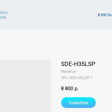
кюра
8 900 36
HIN
SDE-H35LSP
Marathon
SKU:
SDE-H35LSP-1
8 800
р.
Подробнее