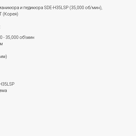
аникюра и педикюра SDE-H35LSP (35,000 об/мин),
T (Корея)
:
 - 35,000 об\мин
см
(мм)
-H35LSP
зма