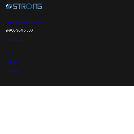
zakaz@strong-nails.ru
8-900-36-96-000
документы
Каталог
Сервис
Оферта