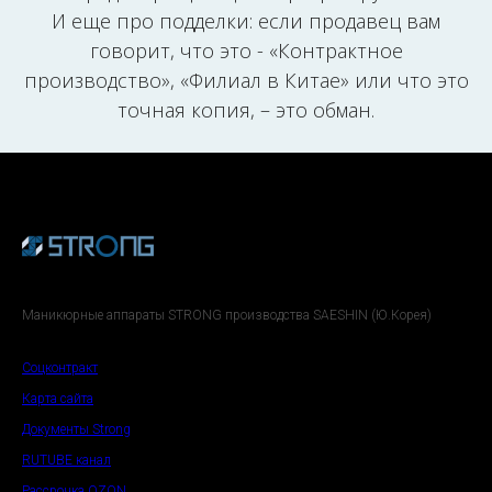
И еще про подделки: если продавец вам
говорит, что это - «Контрактное
производство», «Филиал в Китае» или что это
точная копия, – это обман.
Маникюрные аппараты STRONG производства SAESHIN (Ю.Корея)
Соцконтракт
Карта сайта
Документы Strong
RUTUBE канал
Рассрочка OZON