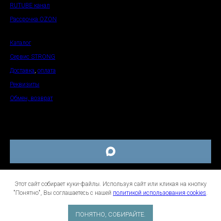
RUTUBE канал
Рассрочка OZON
Каталог
Сервис STRONG
Доставка
,
оплата
Реквизиты
Обмен, возврат
Политика конфиденциальности и согласие на обработку персональных
Этот сайт собирает куки-файлы. Используя сайт или кликая на кнопку
данных
"Понятно", Вы соглашаетесь с нашей
политикой использования cookies
.
»
Договор оферты
ПОНЯТНО, СОБИРАЙТЕ.