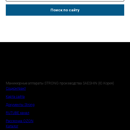
Поиск по сайту
Маникюрные аппараты STRONG производства SAESHIN (Ю.Корея)
Соцконтракт
Карта сайта
Документы Strong
RUTUBE канал
Рассрочка OZON
Каталог