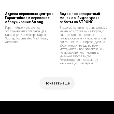
Адреса сервисных центров.
Видео про аппаратный
Гарантийное и сервисное
маникюр. Видео уроки
обслуживание Strong
работы на STRONG
Гарантийное и сервисное
Видео-материалы по аппаратному
обслуживание аппаратов для
маникюру от разных авторов, с
маникюра и педикюра марок
разных каналов, которое
Strong, Podomaster, MediPower,
показалось нам интересным или
Airmaster
полезным. Мы не претендуем на
абсолютную правду во всех
материалах и всё, что сказано и
показано является частным
мнением автора видео.
Рекомендуется к просмотру
начинающим мастерам.
Показать еще