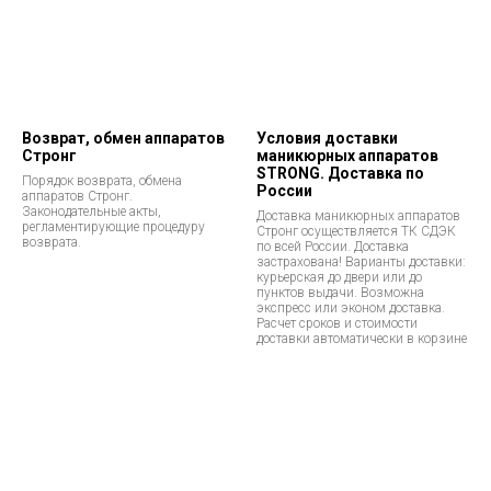
Возврат, обмен аппаратов
Условия доставки
Стронг
маникюрных аппаратов
STRONG. Доставка по
Порядок возврата, обмена
России
аппаратов Стронг.
Законодательные акты,
Доставка маникюрных аппаратов
регламентирующие процедуру
Стронг осуществляется ТК СДЭК
возврата.
по всей России. Доставка
застрахована! Варианты доставки:
курьерская до двери или до
пунктов выдачи. Возможна
экспресс или эконом доставка.
Расчет сроков и стоимости
доставки автоматически в корзине